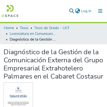
(current)
Log In
Communities & Collections
Home
Tesis
Tesis de Grado - UCf
Licenciatura en Comunicación Social
All of DSpace
Diagnóstico de la Gestión de la Comunicación Externa del Grupo Empresarial Extrahotelero Palmares en el Cabaret Costasur
Statistics
Diagnóstico de la Gestión de la
Comunicación Externa del Grupo
Empresarial Extrahotelero
Palmares en el Cabaret Costasur