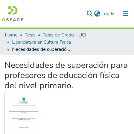
(current)
Log In
Communities & Collections
Home
Tesis
Tesis de Grado - UCf
Licenciatura en Cultura Física
All of DSpace
Necesidades de superación para profesores de educación física del nivel primario.
Statistics
Necesidades de superación para
profesores de educación física
del nivel primario.