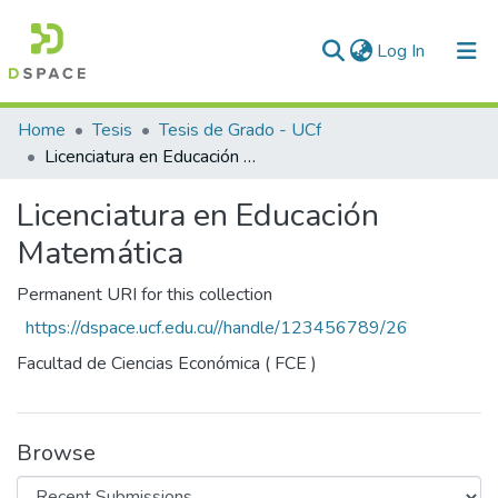
(current)
Log In
Communities & Collections
Home
Tesis
Tesis de Grado - UCf
Licenciatura en Educación Matemática
All of DSpace
Licenciatura en Educación
Statistics
Matemática
Permanent URI for this collection
https://dspace.ucf.edu.cu//handle/123456789/26
Facultad de Ciencias Económica ( FCE )
Browse