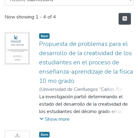
Recent Submissions
Now showing
1 - 4 of 4
Item
Propuesta de problemas para el
desarrollo de la creatividad de los
estudiantes en el proceso de
enseñanza-aprendizaje de la física
10 mo grado.
(
Universidad de Cienfuegos “Carlos Rafael
Rodríguez”, Facultad de Ciencias
La investigación partió determinando el
Económicas y Empresariales, Departamento
estado del desarrollo de la creatividad de
de Matematicas
los estudiantes del décimo grado en la
,
2018-06-04
)
Aguila
Vasallo, Giddel
asignatura de Física del IPU Eduardo García
;
Cruz Luis, Germán, tutor
Show more
de Cienfuegos. Planteándose un conjunto
de problemas enfocadosen el proceso de
Item