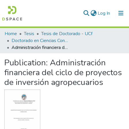
(current)
Log In
Communities & Collections
Home
Tesis
Tesis de Doctorado - UCf
Doctorado en Ciencias Contables y Financieras.
All of DSpace
Administración financiera del ciclo de proyectos de inversión agropecuarios
Statistics
Publication:
Administración
financiera del ciclo de proyectos
de inversión agropecuarios