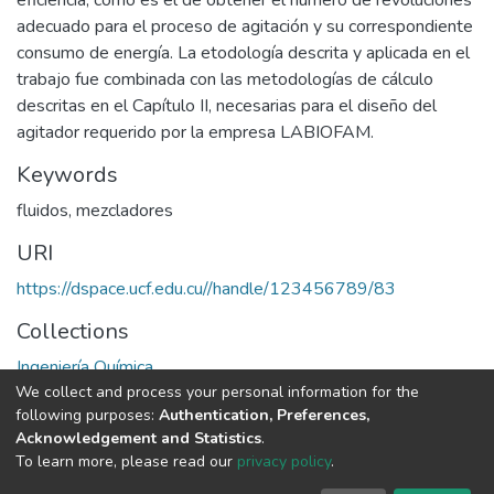
eficiencia, como es el de obtener el número de revoluciones
adecuado para el proceso de agitación y su correspondiente
consumo de energía. La etodología descrita y aplicada en el
trabajo fue combinada con las metodologías de cálculo
descritas en el Capítulo II, necesarias para el diseño del
agitador requerido por la empresa LABIOFAM.
Keywords
fluidos
,
mezcladores
URI
https://dspace.ucf.edu.cu//handle/123456789/83
Collections
Ingeniería Química
We collect and process your personal information for the
following purposes:
Authentication, Preferences,
Full item page
Acknowledgement and Statistics
.
To learn more, please read our
privacy policy
.
DSpace software
copyright © 2002-2026
LYRASIS