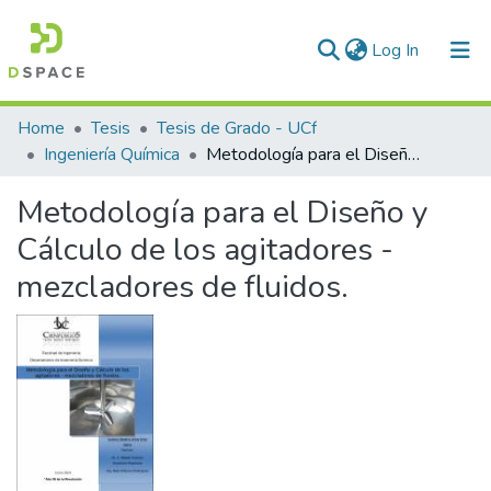
(current)
Log In
Communities & Collections
Home
Tesis
Tesis de Grado - UCf
Ingeniería Química
Metodología para el Diseño y Cálculo de los agitadores - mezcladores de fluidos.
All of DSpace
Metodología para el Diseño y
Statistics
Cálculo de los agitadores -
mezcladores de fluidos.