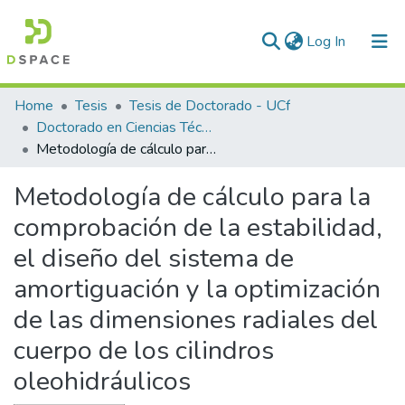
(current)
Log In
Communities & Collections
Home
Tesis
Tesis de Doctorado - UCf
Doctorado en Ciencias Técnicas
All of DSpace
Metodología de cálculo para la comprobación de la estabilidad, el diseño del sistema de amortiguación y la optimización de las dimensiones radiales del cuerpo de los cilindros oleohidráulicos
Statistics
Metodología de cálculo para la
comprobación de la estabilidad,
el diseño del sistema de
amortiguación y la optimización
de las dimensiones radiales del
cuerpo de los cilindros
oleohidráulicos