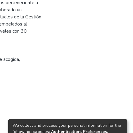
os perteneciente a
aborado un
tuales de la Gestión
s empelados al
niveles con 30
e acogida
,
We collect and process your personal information for the
following purposes:
Authentication, Preferences,