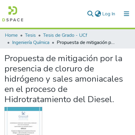
(current)
Log In
Communities & Collections
Home
Tesis
Tesis de Grado - UCf
Ingeniería Química
Propuesta de mitigación por la presencia de cloruro de hidrógeno y sales amoniacales en el proceso de Hidrotratamiento del Diesel.
All of DSpace
Propuesta de mitigación por la
Statistics
presencia de cloruro de
hidrógeno y sales amoniacales
en el proceso de
Hidrotratamiento del Diesel.