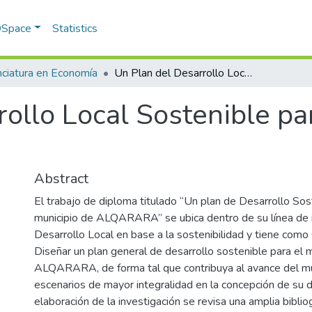
 DSpace
Statistics
nciatura en Economía
Un Plan del Desarrollo Local Sostenible para el Municipio Al Qarara, Palestina.
ollo Local Sostenible pa
Abstract
El trabajo de diploma titulado “Un plan de Desarrollo Sos
municipio de ALQARARA” se ubica dentro de su línea de i
Desarrollo Local en base a la sostenibilidad y tiene como
Diseñar un plan general de desarrollo sostenible para el 
ALQARARA, de forma tal que contribuya al avance del mun
escenarios de mayor integralidad en la concepción de su d
elaboración de la investigación se revisa una amplia bibliog