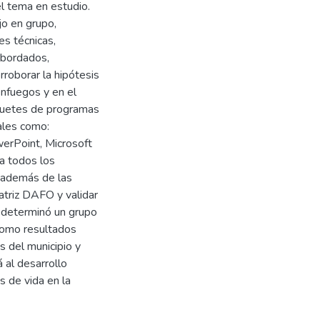
l tema en estudio.
jo en grupo,
es técnicas,
abordados,
rroborar la hipótesis
enfuegos y en el
quetes de programas
ales como:
werPoint, Microsoft
ta todos los
, además de las
atriz DAFO y validar
e determinó un grupo
Como resultados
s del municipio y
 al desarrollo
s de vida en la