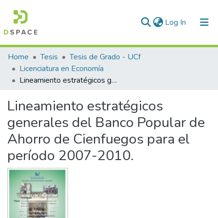
(current)
Log In
Communities & Collections
Home
Tesis
Tesis de Grado - UCf
Licenciatura en Economía
All of DSpace
Lineamiento estratégicos generales del Banco Popular de Ahorro de Cienfuegos para el período 2007-2010.
Statistics
Lineamiento estratégicos
generales del Banco Popular de
Ahorro de Cienfuegos para el
período 2007-2010.