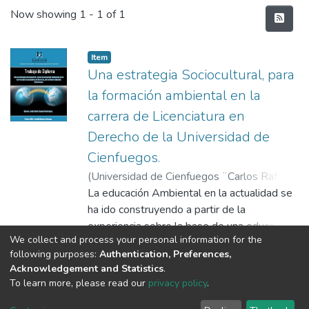
Recent Submissions
Now showing
1 - 1 of 1
Item
Una estrategia Sociocultural, para
la formación ambiental en la
carrera de Licenciatura en
Derecho de la Universidad de
Cienfuegos.
(
Universidad de Cienfuegos ¨Carlos Rafael
Rodríguez¨, Facultad de Ciencias Sociales y
La educación Ambiental en la actualidad se
Humanísticas, Departamento de
ha ido construyendo a partir de la
Sociocultural.
experiencia sobre la base de una educación
,
2013-06-17
)
Roque
We collect and process your personal information for the
Rodríguez, Leidy María
más comunitaria, participativa y
;
Acosta Chongo,
Show more
following purposes:
Authentication, Preferences,
Yamilé, tutor
conservacionista consolidada como una
Acknowledgement and Statistics
.
estrategia que aporta alternativas a la crisis
To learn more, please read our
privacy policy
.
DSpace software
copyright © 2002-2026
LYRASIS
ambiental. Las universidades como centros
Cookie
Privacy
End User
Send