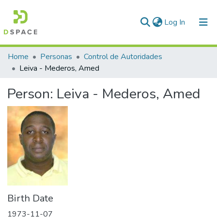
(current)
Log In
Communities & Collections
Home
Personas
Control de Autoridades
Leiva - Mederos, Amed
All of DSpace
Person:
Leiva - Mederos, Amed
Statistics
Birth Date
1973-11-07