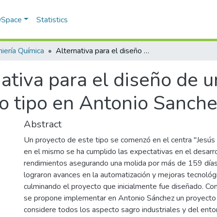
 DSpace
Statistics
niería Química
Alternativa para el diseño de un central azucarero de nuevo tipo en Antonio Sanchez y su entorno
ativa para el diseño de u
o tipo en Antonio Sanche
Abstract
Un proyecto de este tipo se comenzó en el centra "Jesús 
en el mismo se ha cumplido las expectativas en el desarr
rendimientos asegurando una molida por más de 159 días d
lograron avances en la automatización y mejoras tecnológ
culminando el proyecto que inicialmente fue diseñado. 
se propone implementar en Antonio Sánchez un proyecto 
considere todos los aspecto sagro industriales y del entor