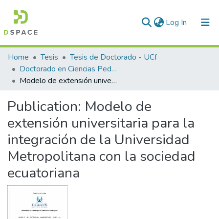
(current)
Log In
Communities & Collections
Home
Tesis
Tesis de Doctorado - UCf
Doctorado en Ciencias Pedagógicas
All of DSpace
Modelo de extensión universitaria para la integración de la Universidad Metropolitana con la sociedad ecuatoriana
Statistics
Publication:
Modelo de
extensión universitaria para la
integración de la Universidad
Metropolitana con la sociedad
ecuatoriana