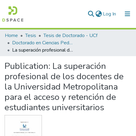
(current)
Log In
Communities & Collections
Home
Tesis
Tesis de Doctorado - UCf
Doctorado en Ciencias Pedagógicas
All of DSpace
La superación profesional de los docentes de la Universidad Metropolitana para el acceso y retención de estudiantes universitarios
Statistics
Publication:
La superación
profesional de los docentes de
la Universidad Metropolitana
para el acceso y retención de
estudiantes universitarios