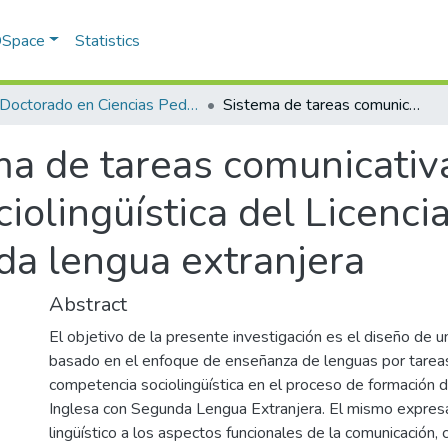
 DSpace
Statistics
Doctorado en Ciencias Pedagógicas
Sistema de tareas comunicativas para desarrollar la competencia sociolingüística del Licenciado en Lengua Inglesa con segunda lengua extranjera
a de tareas comunicativa
iolingüística del Licenc
da lengua extranjera
Abstract
El objetivo de la presente investigación es el diseño de 
basado en el enfoque de enseñanza de lenguas por tareas p
competencia sociolingüística en el proceso de formación 
Inglesa con Segunda Lengua Extranjera. El mismo expresa
lingüístico a los aspectos funcionales de la comunicación, c