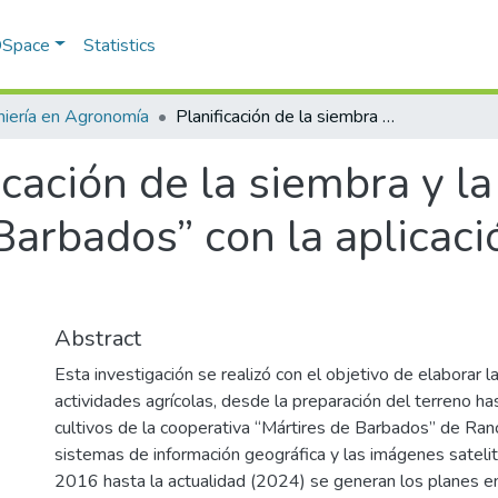
 DSpace
Statistics
niería en Agronomía
Planificación de la siembra y la producción de la CPA “Mártires de Barbados” con la aplicación de la geomática.
icación de la siembra y l
arbados” con la aplicaci
Abstract
Esta investigación se realizó con el objetivo de elaborar la
actividades agrícolas, desde la preparación del terreno has
cultivos de la cooperativa “Mártires de Barbados” de Ran
sistemas de información geográfica y las imágenes sateli
2016 hasta la actualidad (2024) se generan los planes en 