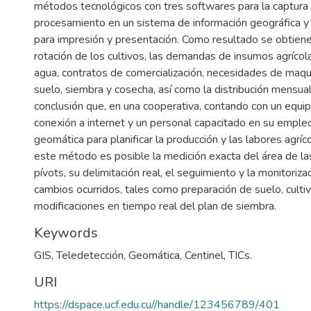
métodos tecnológicos con tres softwares para la captura 
procesamiento en un sistema de información geográfica y l
para impresión y presentación. Como resultado se obtiene 
rotación de los cultivos, las demandas de insumos agrícola
agua, contratos de comercialización, necesidades de maqui
suelo, siembra y cosecha, así como la distribución mensual
conclusión que, en una cooperativa, contando con un equi
conexión a internet y un personal capacitado en su empleo
geomática para planificar la producción y las labores agríc
este método es posible la medición exacta del área de la
pívots, su delimitación real, el seguimiento y la monitoriz
cambios ocurridos, tales como preparación de suelo, culti
modificaciones en tiempo real del plan de siembra.
Keywords
GIS
,
Teledetección
,
Geomática
,
Centinel
,
TICs.
URI
https://dspace.ucf.edu.cu//handle/123456789/401