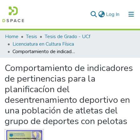
(current)
Log In
Communities & Collections
Home
Tesis
Tesis de Grado - UCf
Licenciatura en Cultura Física
All of DSpace
Comportamiento de indicadores de pertinencias para la planificacíon del desentrenamiento deportivo en una población de atletas del grupo de deportes con pelotas
Statistics
Comportamiento de indicadores
de pertinencias para la
planificacíon del
desentrenamiento deportivo en
una población de atletas del
grupo de deportes con pelotas