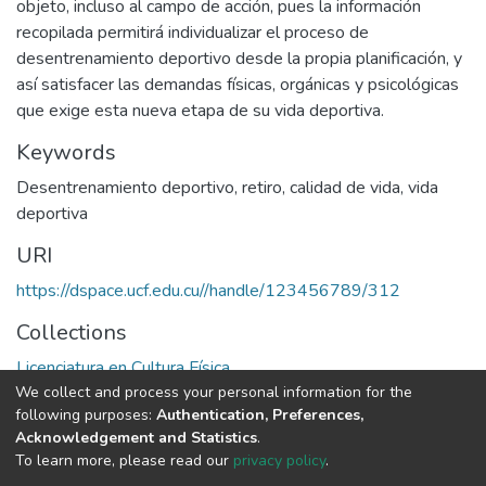
objeto, incluso al campo de acción, pues la información
recopilada permitirá individualizar el proceso de
desentrenamiento deportivo desde la propia planificación, y
así satisfacer las demandas físicas, orgánicas y psicológicas
que exige esta nueva etapa de su vida deportiva.
Keywords
Desentrenamiento deportivo
,
retiro
,
calidad de vida
,
vida
deportiva
URI
https://dspace.ucf.edu.cu//handle/123456789/312
Collections
Licenciatura en Cultura Física
We collect and process your personal information for the
following purposes:
Authentication, Preferences,
Full item page
Acknowledgement and Statistics
.
To learn more, please read our
privacy policy
.
DSpace software
copyright © 2002-2026
LYRASIS