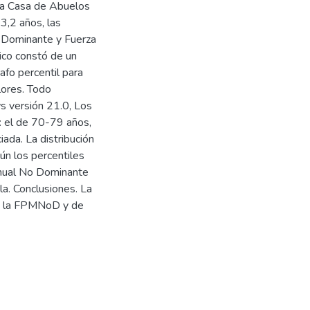
la Casa de Abuelos
3,2 años, las
o Dominante y Fuerza
ico constó de un
rafo percentil para
lores. Todo
 versión 21.0, Los
: el de 70-79 años,
iada. La distribución
ún los percentiles
anual No Dominante
a. Conclusiones. La
ra la FPMNoD y de