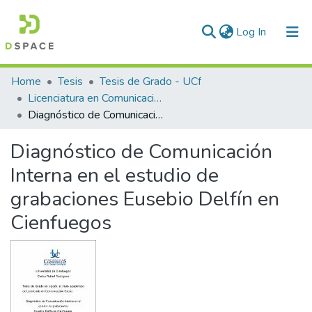
(current)
Log In
Communities & Collections
Home
Tesis
Tesis de Grado - UCf
Licenciatura en Comunicación Social
All of DSpace
Diagnóstico de Comunicación Interna en el estudio de grabaciones Eusebio Delfín en Cienfuegos
Statistics
Diagnóstico de Comunicación
Interna en el estudio de
grabaciones Eusebio Delfín en
Cienfuegos