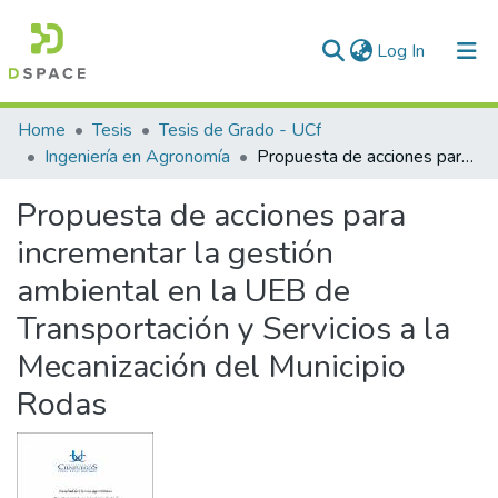
(current)
Log In
Communities & Collections
Home
Tesis
Tesis de Grado - UCf
Ingeniería en Agronomía
Propuesta de acciones para incrementar la gestión ambiental en la UEB de Transportación y Servicios a la Mecanización del Municipio Rodas
All of DSpace
Propuesta de acciones para
Statistics
incrementar la gestión
ambiental en la UEB de
Transportación y Servicios a la
Mecanización del Municipio
Rodas