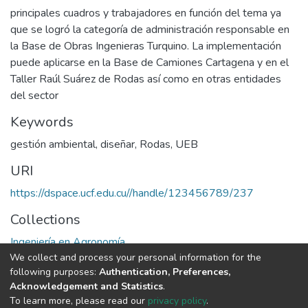
principales cuadros y trabajadores en función del tema ya
que se logró la categoría de administración responsable en
la Base de Obras Ingenieras Turquino. La implementación
puede aplicarse en la Base de Camiones Cartagena y en el
Taller Raúl Suárez de Rodas así como en otras entidades
del sector
Keywords
gestión ambiental
,
diseñar
,
Rodas
,
UEB
URI
https://dspace.ucf.edu.cu//handle/123456789/237
Collections
Ingeniería en Agronomía
We collect and process your personal information for the
following purposes:
Authentication, Preferences,
Full item page
Acknowledgement and Statistics
.
To learn more, please read our
privacy policy
.