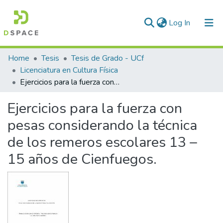
(current)
Log In
Communities & Collections
Home
Tesis
Tesis de Grado - UCf
Licenciatura en Cultura Física
All of DSpace
Ejercicios para la fuerza con pesas considerando la técnica de los remeros escolares 13 – 15 años de Cienfuegos.
Statistics
Ejercicios para la fuerza con
pesas considerando la técnica
de los remeros escolares 13 –
15 años de Cienfuegos.