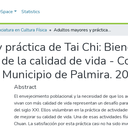
 DSpace
Statistics
ciatura en Cultura Física
Adultos mayores y práctica de Tai Chi: Bienestar subjetivo percibido en favor de la calidad de vida - Combinado deportivo Nº 1 del Municipio de Palmira. 2019 – 2020.
práctica de Tai Chi: Bien
 de la calidad de vida -
 Municipio de Palmira. 2
Abstract
El envejecimiento poblacional y la necesidad de que los 
vivan con más calidad de vida representan un desafío par
del siglo XXI. Ellos vislumbran en la práctica de actividade
de mejorar su calidad de vida. Una de esas actividades físi
Chuan. La satisfacción por esta práctica casi no ha sido in