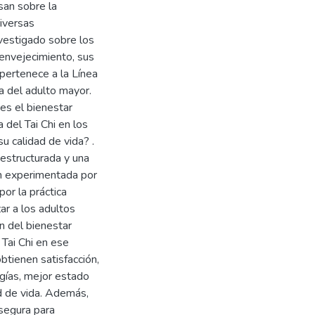
san sobre la
diversas
vestigado sobre los
 envejecimiento, sus
 pertenece a la Línea
da del adulto mayor.
es el bienestar
 del Tai Chi en los
u calidad de vida? .
 estructurada y una
ión experimentada por
 por la práctica
ar a los adultos
n del bienestar
 Tai Chi en ese
btienen satisfacción,
rgías, mejor estado
d de vida. Además,
 segura para