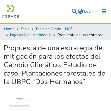
(current)
Log In
Communities & Collections
Home
Tesis
Tesis de Grado - UCf
Ingeniería en Agronomía
Propuesta de una estrategia de mitigación para los efectos del Cambio Climático. Estudio de caso: Plantaciones forestales de la UBPC “Dos Hermanos”
All of DSpace
Propuesta de una estrategia de
Statistics
mitigación para los efectos del
Cambio Climático. Estudio de
caso: Plantaciones forestales de
la UBPC “Dos Hermanos”