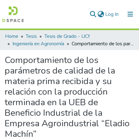
(current)
Log In
Communities & Collections
Home
Tesis
Tesis de Grado - UCf
Ingeniería en Agronomía
Comportamiento de los parámetros de calidad de la materia prima recibida y su relación con la producción terminada en la UEB de Beneficio Industrial de la Empresa Agroindustrial “Eladio Machín”
All of DSpace
Comportamiento de los
Statistics
parámetros de calidad de la
materia prima recibida y su
relación con la producción
terminada en la UEB de
Beneficio Industrial de la
Empresa Agroindustrial “Eladio
Machín”