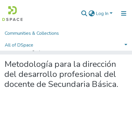
Log In
Communities & Collections
Home
Tesis
Tesis de Doctorado - UCf
Doctorado en Ciencias de la Educación
All of DSpace
Metodología para la dirección del desarrollo profesional del docente de Secundaria Básica.
Statistics
Metodología para la dirección
del desarrollo profesional del
docente de Secundaria Básica.