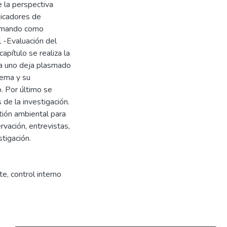
 la perspectiva
dicadores de
tomando como
 -Evaluación del
apítulo se realiza la
da uno deja plasmado
tema y su
. Por último se
de la investigación.
ión ambiental para
rvación, entrevistas,
stigación.
te
,
control interno