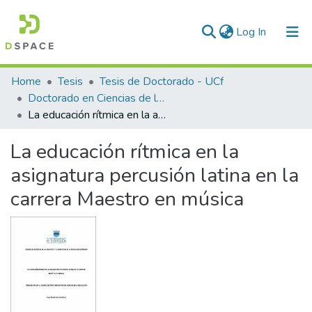
(current)
Log In
Communities & Collections
Home
Tesis
Tesis de Doctorado - UCf
Doctorado en Ciencias de la Educación
All of DSpace
La educación rítmica en la asignatura percusión latina en la carrera Maestro en música
Statistics
La educación rítmica en la
asignatura percusión latina en la
carrera Maestro en música