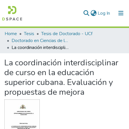
(current)
Log In
Communities & Collections
Home
Tesis
Tesis de Doctorado - UCf
Doctorado en Ciencias de la Educación
All of DSpace
La coordinación interdisciplinar de curso en la educación superior cubana. Evaluación y propuestas de mejora
Statistics
La coordinación interdisciplinar
de curso en la educación
superior cubana. Evaluación y
propuestas de mejora