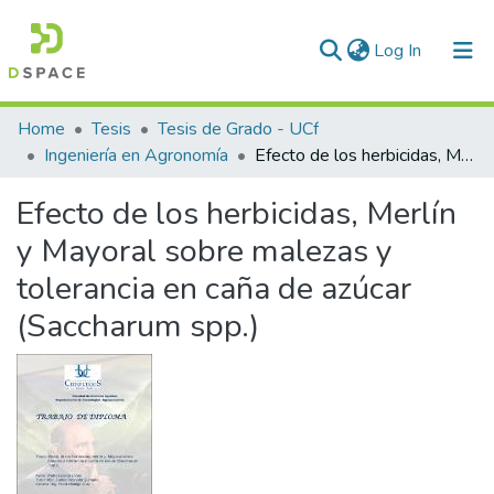
(current)
Log In
Communities & Collections
Home
Tesis
Tesis de Grado - UCf
Ingeniería en Agronomía
Efecto de los herbicidas, Merlín y Mayoral sobre malezas y tolerancia en caña de azúcar (Saccharum spp.)
All of DSpace
Efecto de los herbicidas, Merlín
Statistics
y Mayoral sobre malezas y
tolerancia en caña de azúcar
(Saccharum spp.)