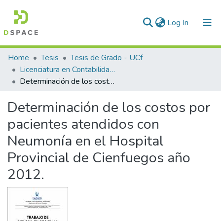
(current)
Log In
Communities & Collections
Home
Tesis
Tesis de Grado - UCf
Licenciatura en Contabilidad y Finanzas
All of DSpace
Determinación de los costos por pacientes atendidos con Neumonía en el Hospital Provincial de Cienfuegos año 2012.
Statistics
Determinación de los costos por
pacientes atendidos con
Neumonía en el Hospital
Provincial de Cienfuegos año
2012.