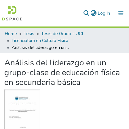
(current)
Log In
Communities & Collections
Home
Tesis
Tesis de Grado - UCf
Licenciatura en Cultura Física
All of DSpace
Análisis del liderazgo en un grupo-clase de educación física en secundaria básica
Statistics
Análisis del liderazgo en un
grupo-clase de educación física
en secundaria básica