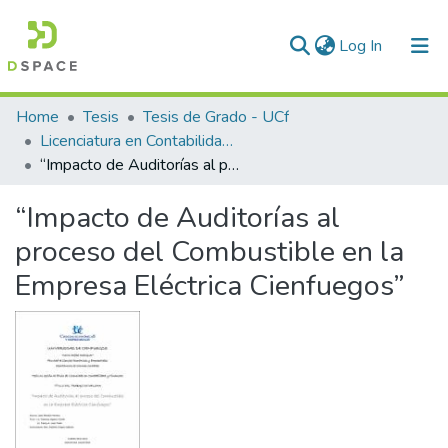
(current)
Log In
Communities & Collections
Home
Tesis
Tesis de Grado - UCf
Licenciatura en Contabilidad y Finanzas
All of DSpace
“Impacto de Auditorías al proceso del Combustible en la Empresa Eléctrica Cienfuegos”
Statistics
“Impacto de Auditorías al
proceso del Combustible en la
Empresa Eléctrica Cienfuegos”