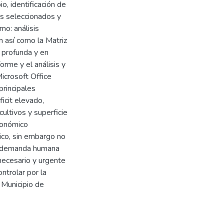
io, identificación de
res seleccionados y
mo: análisis
n así como la Matriz
 profunda y en
orme y el análisis y
icrosoft Office
principales
ficit elevado,
ultivos y superficie
económico
ico, sin embargo no
or demanda humana
necesario y urgente
ontrolar por la
 Municipio de