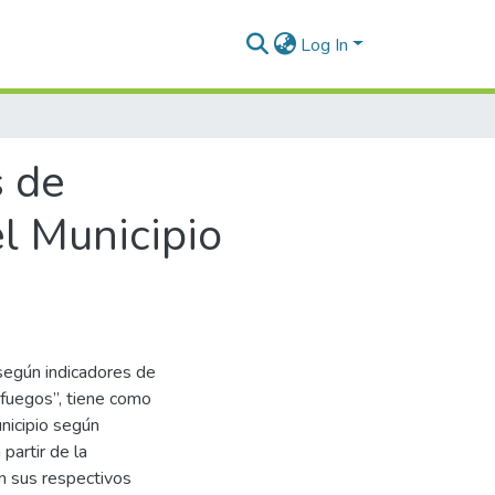
Log In
s de
l Municipio
 según indicadores de
nfuegos”, tiene como
unicipio según
partir de la
n sus respectivos