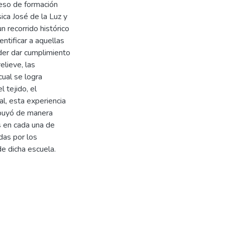
ceso de formación
ica José de la Luz y
n recorrido histórico
entificar a aquellas
der dar cumplimiento
lieve, las
cual se logra
 tejido, el
al, esta experiencia
ibuyó de manera
s en cada una de
das por los
de dicha escuela.