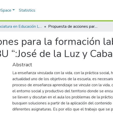
 DSpace
Statistics
Licenciatura en Educación Laboral
Propuesta de acciones para la formación laboral de los alumnos de la ESBU “:José de la Luz y Caballeros”.
nes para la formación la
 “:José de la Luz y Cabal
Abstract
La enseñanza vinculada con la vida, con la práctica social, h
actualidad uno de los objetivos de la escuela, es necesari
proceso de enseñanza aprendizaje se vincule con la vida, 
el entorno social y productivo del territorio donde se encu
se lleven y discutan en el aula los problemas de la práctica
busquen soluciones a partir de la aplicación del contenid
diferentes asignaturas. Es por ello que el trabajo que se