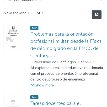
Recent Submissions
Now showing
1 - 3 of 3
Item
Problemas para la orientación
profesional militar, desde la Física
de décimo grado en la EMCC de
Cienfuegos
(
Universidad de Cienfuegos “Carlos Rafael
Rodríguez”, Sede "Conrado Benítez García"
Al explorar la realidad educativa relacionada
,
2015-06-03
con el proceso de orientación profesional
)
Martínez López, Eberto
;
Barrueta Quesada, Dunia Margarita, tutor
dentro del proceso de enseñanza
aprendizaje de la Física en el décimo grado
Show more
de la EMCC de Cienfuegos, en el curso
2013-2014, pudo constatarse una
Item
situación problemática como resultado de la
Tareas docentes para el