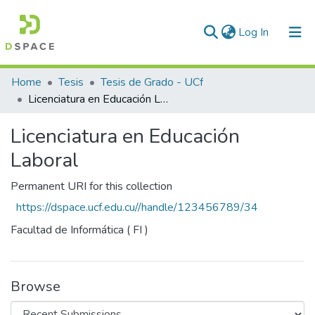
(current)
Log In
Communities & Collections
Home
Tesis
Tesis de Grado - UCf
Licenciatura en Educación Laboral
All of DSpace
Licenciatura en Educación
Statistics
Laboral
Permanent URI for this collection
https://dspace.ucf.edu.cu//handle/123456789/34
Facultad de Informática ( FI )
Browse