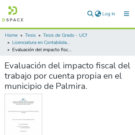
(current)
Log In
Communities & Collections
Home
Tesis
Tesis de Grado - UCf
Licenciatura en Contabilidad y Finanzas
All of DSpace
Evaluación del impacto fiscal del trabajo por cuenta propia en el municipio de Palmira.
Statistics
Evaluación del impacto fiscal del
trabajo por cuenta propia en el
municipio de Palmira.