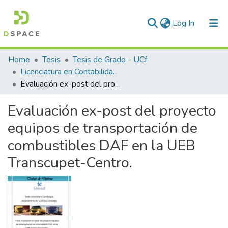
(current)
Log In
Communities & Collections
Home
Tesis
Tesis de Grado - UCf
Licenciatura en Contabilidad y Finanzas
All of DSpace
Evaluación ex-post del proyecto equipos de transportación de combustibles DAF en la UEB Transcupet-Centro.
Statistics
Evaluación ex-post del proyecto
equipos de transportación de
combustibles DAF en la UEB
Transcupet-Centro.