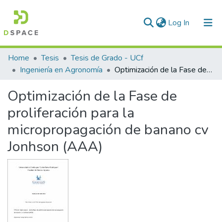
(current)
Log In
Communities & Collections
Home
Tesis
Tesis de Grado - UCf
Ingeniería en Agronomía
Optimización de la Fase de proliferación para la micropropagación de banano cv Jonhson (AAA)
All of DSpace
Optimización de la Fase de
Statistics
proliferación para la
micropropagación de banano cv
Jonhson (AAA)