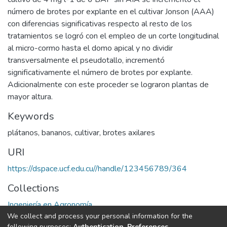
número de brotes por explante en el cultivar Jonson (AAA)
con diferencias significativas respecto al resto de los
tratamientos se logró con el empleo de un corte longitudinal
al micro-cormo hasta el domo apical y no dividir
transversalmente el pseudotallo, incrementó
significativamente el número de brotes por explante.
Adicionalmente con este proceder se lograron plantas de
mayor altura.
Keywords
plátanos
,
bananos
,
cultivar
,
brotes axilares
URI
https://dspace.ucf.edu.cu//handle/123456789/364
Collections
Ingeniería en Agronomía
We collect and process your personal information for the
following purposes:
Authentication, Preferences,