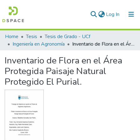
(current)
Log In
Communities & Collections
Home
Tesis
Tesis de Grado - UCf
Ingeniería en Agronomía
Inventario de Flora en el Área Protegida Paisaje Natural Protegido El Purial.
All of DSpace
Inventario de Flora en el Área
Statistics
Protegida Paisaje Natural
Protegido El Purial.