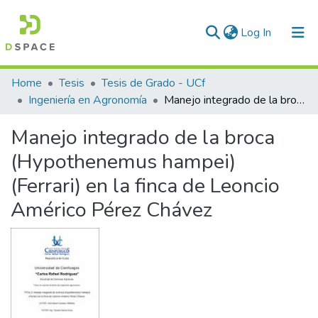
(current)
Log In
Communities & Collections
Home
Tesis
Tesis de Grado - UCf
Ingeniería en Agronomía
Manejo integrado de la broca (Hypothenemus hampei) (Ferrari) en la finca de Leoncio Américo Pérez Chávez
All of DSpace
Manejo integrado de la broca
Statistics
(Hypothenemus hampei)
(Ferrari) en la finca de Leoncio
Américo Pérez Chávez