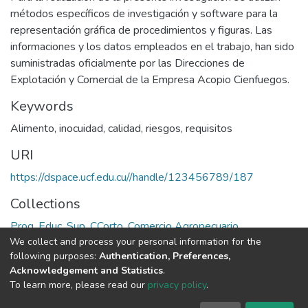
métodos específicos de investigación y software para la
representación gráfica de procedimientos y figuras. Las
informaciones y los datos empleados en el trabajo, han sido
suministradas oficialmente por las Direcciones de
Explotación y Comercial de la Empresa Acopio Cienfuegos.
Keywords
Alimento
,
inocuidad
,
calidad
,
riesgos
,
requisitos
URI
https://dspace.ucf.edu.cu//handle/123456789/187
Collections
Prog. Educ. Sup. CCorto. Comercio Agropecuario
We collect and process your personal information for the
following purposes:
Authentication, Preferences,
Full item page
Acknowledgement and Statistics
.
To learn more, please read our
privacy policy
.
DSpace software
copyright © 2002-2026
LYRASIS