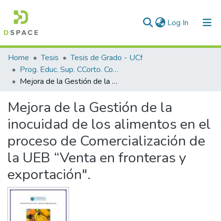
(current)
Log In
Communities & Collections
Home
Tesis
Tesis de Grado - UCf
Prog. Educ. Sup. CCorto. Comercio Agropecuario
All of DSpace
Mejora de la Gestión de la inocuidad de los alimentos en el proceso de Comercialización de la UEB “Venta en fronteras y exportación".
Statistics
Mejora de la Gestión de la
inocuidad de los alimentos en el
proceso de Comercialización de
la UEB “Venta en fronteras y
exportación".