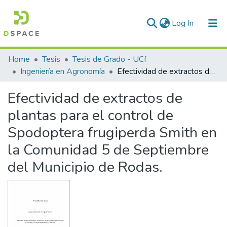
(current)
Log In
Communities & Collections
Home
Tesis
Tesis de Grado - UCf
Ingeniería en Agronomía
Efectividad de extractos de plantas para el control de Spodoptera frugiperda Smith en la Comunidad 5 de Septiembre del Municipio de Rodas.
All of DSpace
Efectividad de extractos de
Statistics
plantas para el control de
Spodoptera frugiperda Smith en
la Comunidad 5 de Septiembre
del Municipio de Rodas.