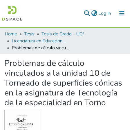
(current)
Log In
Communities & Collections
Home
Tesis
Tesis de Grado - UCf
Licenciatura en Educación Mecánica
All of DSpace
Problemas de cálculo vinculados a la unidad 10 de Torneado de superficies cónicas en la asignatura de Tecnología de la especialidad en Torno
Statistics
Problemas de cálculo
vinculados a la unidad 10 de
Torneado de superficies cónicas
en la asignatura de Tecnología
de la especialidad en Torno