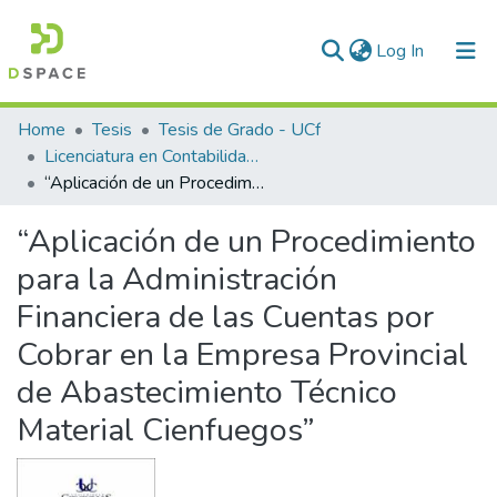
(current)
Log In
Communities & Collections
Home
Tesis
Tesis de Grado - UCf
Licenciatura en Contabilidad y Finanzas
All of DSpace
“Aplicación de un Procedimiento para la Administración Financiera de las Cuentas por Cobrar en la Empresa Provincial de Abastecimiento Técnico Material Cienfuegos”
Statistics
“Aplicación de un Procedimiento
para la Administración
Financiera de las Cuentas por
Cobrar en la Empresa Provincial
de Abastecimiento Técnico
Material Cienfuegos”