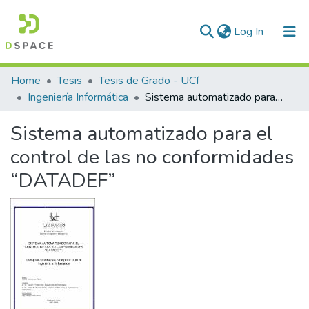
(current)
Log In
Communities & Collections
Home
Tesis
Tesis de Grado - UCf
Ingeniería Informática
Sistema automatizado para el control de las no conformidades “DATADEF”
All of DSpace
Sistema automatizado para el
Statistics
control de las no conformidades
“DATADEF”