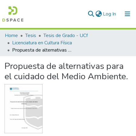
(current)
Log In
Communities & Collections
Home
Tesis
Tesis de Grado - UCf
Licenciatura en Cultura Física
All of DSpace
Propuesta de alternativas para el cuidado del Medio Ambiente.
Statistics
Propuesta de alternativas para
el cuidado del Medio Ambiente.