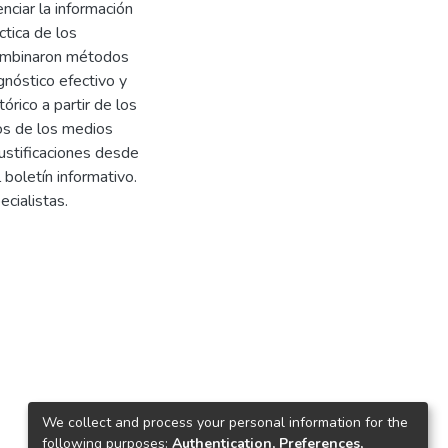
ciar la información
ctica de los
combinaron métodos
agnóstico efectivo y
órico a partir de los
os de los medios
ustificaciones desde
boletín informativo.
ecialistas.
We collect and process your personal information for the
following purposes:
Authentication, Preferences,