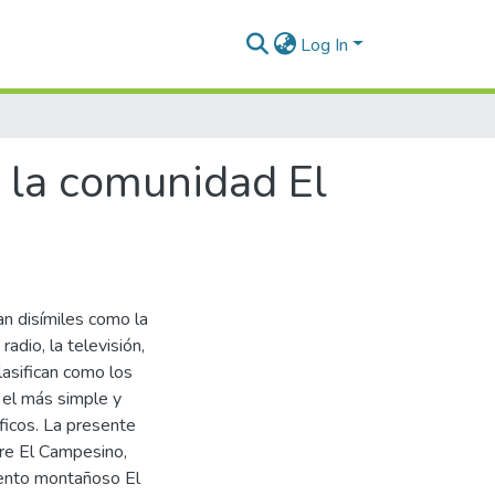
Log In
 la comunidad El
an disímiles como la
adio, la televisión,
clasifican como los
 el más simple y
ficos. La presente
bre El Campesino,
iento montañoso El