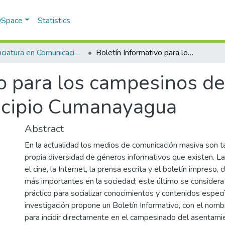
 DSpace
Statistics
Licenciatura en Comunicación Social
Boletín Informativo para los campesinos de la comunidad El Mamey en el municipio Cumanayagua
vo para los campesinos de
icipio Cumanayagua
Abstract
En la actualidad los medios de comunicación masiva son t
propia diversidad de géneros informativos que existen. La r
el cine, la Internet, la prensa escrita y el boletín impreso, 
más importantes en la sociedad; este último se considera
práctico para socializar conocimientos y contenidos especí
investigación propone un Boletín Informativo, con el nom
para incidir directamente en el campesinado del asentam