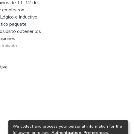
 niños de 11-12 del
Se emplearon
-Lógico e Inductivo
ático paquete
osibilitó obtener los
lusiones
studiada.
tiva
We collect and process your personal information for the
following purposes:
Authentication, Preferences,