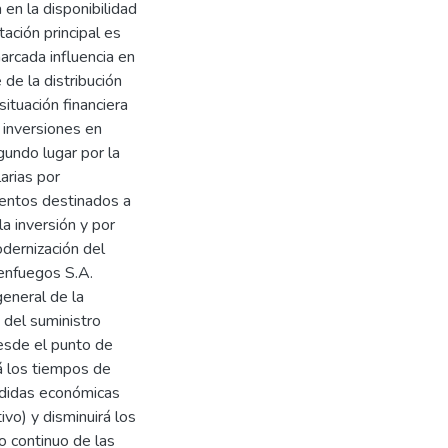
en la disponibilidad
ación principal es
arcada influencia en
 de la distribución
situación financiera
s inversiones en
gundo lugar por la
arias por
ientos destinados a
la inversión y por
odernización del
ienfuegos S.A.
general de la
d del suministro
desde el punto de
rá los tiempos de
érdidas económicas
vo) y disminuirá los
o continuo de las