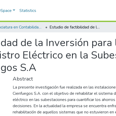
 DSpace
Statistics
Licenciatura en Contabilidad y Finanzas
Estudio de factibilidad de la Inversión para la rehabilitación Sistema de Suministro Eléctrico en la Subestación Principal Cementos Cienfuegos S.A
idad de la Inversión para 
tro Eléctrico en la Sube
gos S.A
Abstract
La presente investigación fue realizada en las instalacio
Cienfuegos S.A. con el objetivo de rehabilitar el sistema 
eléctrico en las subestaciones para cuantificar los ahorros
decisiones. En la actualidad la empresa se encuentra enfr
rehabilitación de aquellos sistemas que no estuvieron en e